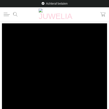
Ga
*
Achteraf betalen
naar
inhoud