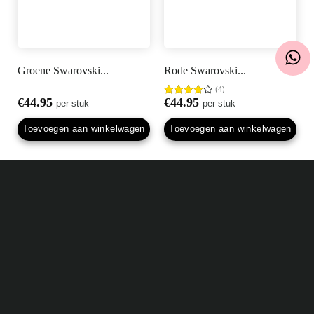
Groene Swarovski...
Rode Swarovski...
(4)
€
44.95
€
44.95
per stuk
Gewaardeerd
per stuk
4.00
uit
5
Toevoegen aan winkelwagen
Toevoegen aan winkelwagen