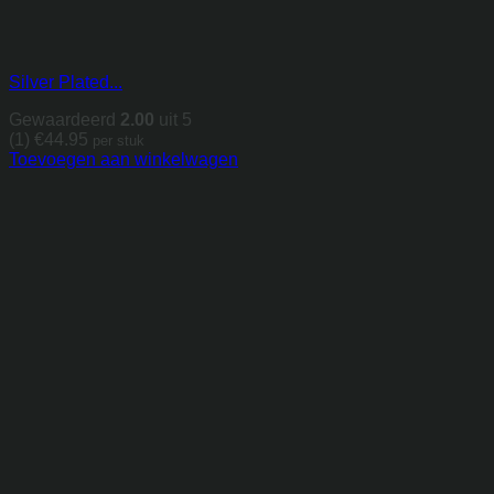
Silver Plated...
Gewaardeerd
2.00
uit 5
(1)
€
44.95
per stuk
Toevoegen aan winkelwagen