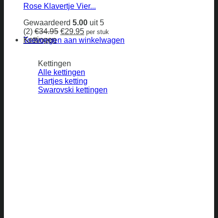
Rose Klavertje Vier...
Gewaardeerd
5.00
uit 5
Oorspronkelijke
Huidige
(2)
€
34.95
€
29.95
per stuk
Kettingen
prijs
prijs
Toevoegen aan winkelwagen
was:
is:
€34.95.
€29.95.
Kettingen
Alle kettingen
Hartjes ketting
Swarovski kettingen