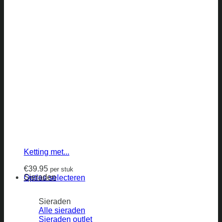
Ketting met...
€
39.95
per stuk
Sieraden
Opties selecteren
Sieraden
Alle sieraden
Sieraden outlet