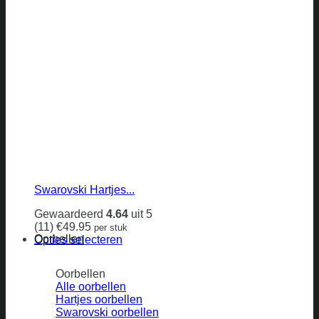
Swarovski Hartjes...
Gewaardeerd
4.64
uit 5
(11)
€
49.95
per stuk
Oorbellen
Opties selecteren
Dit
product
Oorbellen
heeft
Alle oorbellen
meerdere
Hartjes oorbellen
variaties.
Swarovski oorbellen
Deze