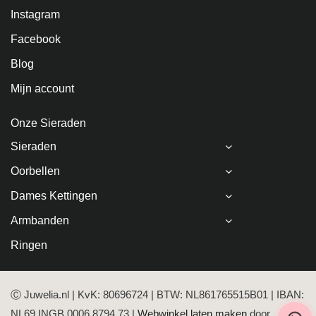
Instagram
Facebook
Blog
Mijn account
Onze Sieraden
Sieraden
Oorbellen
Dames Kettingen
Armbanden
Ringen
Ⓒ Juwelia.nl | KvK: 80696724 | BTW: NL861765515B01 | IBAN:
NL69 INGB 0006 8794 73 |
Webwinkel laten maken
door