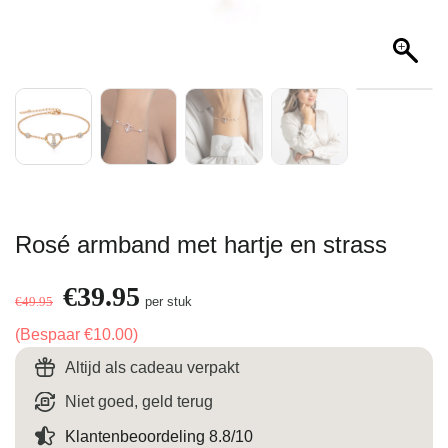
Rosé armband met hartje en strass
Oorspronkelijke
€
39.95
Huidige
€
49.95
per stuk
prijs
prijs
was:
is:
(Bespaar
€
10.00
)
€49.95.
€39.95.
Altijd als cadeau verpakt
Niet goed, geld terug
Klantenbeoordeling 8.8/10