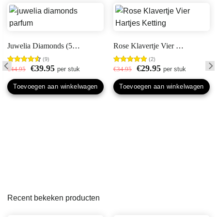
productpagina
Juwelia Diamonds (50ml)
Rose Klavertje Vier Hartjes Ketting
(9)
(2)
Oorspronkelijke
Huidige
Oorspronkelijke
Huidige
€
39.95
€
29.95
Gewaardeerd
€
44.95
per stuk
Gewaardeerd
€
34.95
per stuk
4.67
uit 5
prijs
prijs
5.00
uit 5
prijs
prijs
was:
is:
was:
is:
Toevoegen aan winkelwagen
Toevoegen aan winkelwagen
€44.95.
€39.95.
€34.95.
€29.95.
Recent bekeken producten