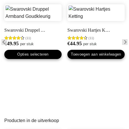
Swarovski Druppel Armband Goudkleurig
Swarovski Hartjes Ketting
(11)
(11)
€
49.95
€
44.95
Gewaardeerd
per stuk
Gewaardeerd
per stuk
4.36
uit
4.55
uit 5
5
Opties selecteren
Toevoegen aan winkelwagen
Dit
product
heeft
meerdere
variaties.
Deze
optie
kan
gekozen
worden
Producten in de uitverkoop
op
de