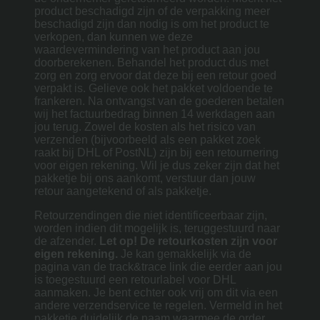
product beschadigd zijn of de verpakking meer
beschadigd zijn dan nodig is om het product te
verkopen, dan kunnen we deze
waardevermindering van het product aan jou
doorberekenen. Behandel het product dus met
zorg en zorg ervoor dat deze bij een retour goed
verpakt is. Gelieve ook het pakket voldoende te
frankeren. Na ontvangst van de goederen betalen
wij het factuurbedrag binnen 14 werkdagen aan
jou terug. Zowel de kosten als het risico van
verzenden (bijvoorbeeld als een pakket zoek
raakt bij DHL of PostNL) zijn bij een retournering
voor eigen rekening. Wil je dus zeker zijn dat het
pakketje bij ons aankomt, verstuur dan jouw
retour aangetekend of als pakketje.
Retourzendingen die niet identificeerbaar zijn,
worden indien dit mogelijk is, teruggestuurd naar
de afzender.
Let op! De retourkosten zijn voor
eigen rekening.
Je kan gemakkelijk via de
pagina van de track&trace link die eerder aan jou
is toegestuurd een retourlabel voor DHL
aanmaken. Je bent echter ook vrij om dit via een
andere verzendservice te regelen. Vermeld in het
pakketje duidelijk de naam waarmee de order