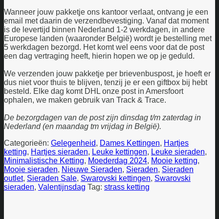
Wanneer jouw pakketje ons kantoor verlaat, ontvang je een
email met daarin de verzendbevestiging. Vanaf dat moment
is de levertijd binnen Nederland 1-2 werkdagen, in andere
Europese landen (waaronder België) wordt je bestelling met
5 werkdagen bezorgd. Het komt wel eens voor dat de post
een dag vertraging heeft, hierin hopen we op je geduld.
We verzenden jouw pakketje per brievenbuspost, je hoeft er
dus niet voor thuis te blijven, tenzij je er een giftbox bij hebt
besteld. Elke dag komt DHL onze post in Amersfoort
ophalen, we maken gebruik van Track & Trace.
De bezorgdagen van de post zijn dinsdag t/m zaterdag in
Nederland (en maandag tm vrijdag in België).
Categorieën:
Gelegenheid
,
Dames Kettingen
,
Hartjes
ketting
,
Hartjes sieraden
,
Leuke kettingen
,
Leuke sieraden
,
Minimalistische Ketting
,
Moederdag 2024
,
Mooie ketting
,
Mooie sieraden
,
Nieuwe Sieraden
,
Sieraden
,
Sieraden
outlet
,
Sieraden Sale
,
Swarovski kettingen
,
Swarovski
sieraden
,
Valentijnsdag
Tag:
strass ketting