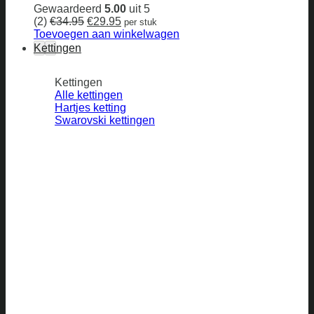
Gewaardeerd
5.00
uit 5
Oorspronkelijke
Huidige
(2)
€
34.95
€
29.95
per stuk
prijs
prijs
Toevoegen aan winkelwagen
was:
is:
Kettingen
€34.95.
€29.95.
Kettingen
Alle kettingen
Hartjes ketting
Swarovski kettingen