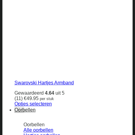
Swarovski Hartjes Armband
Gewaardeerd
4.64
uit 5
(11)
€
49.95
per stuk
Opties selecteren
Dit
Oorbellen
product
heeft
Oorbellen
meerdere
Alle oorbellen
variaties.