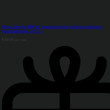
Ketting hartje versierd met geel
Swarovski kristal
Gewaardeerd
4.00
op 5 gebaseerd op
1
klant waardering
gewaardeerd 4 uit 5 (1)
€
49.95
per stuk