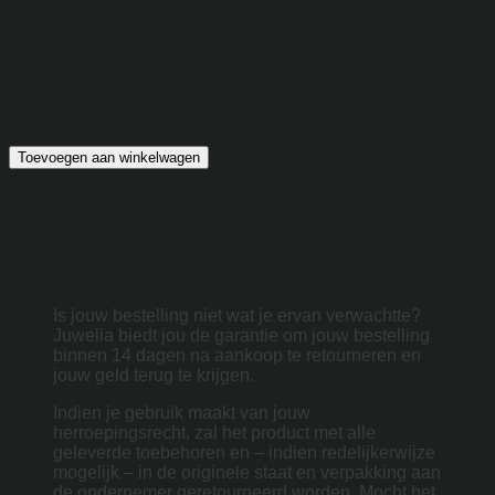
Toevoegen aan winkelwagen
14 dagen retourrecht
Is jouw bestelling niet wat je ervan verwachtte?
Juwelia biedt jou de garantie om jouw bestelling
binnen 14 dagen na aankoop te retourneren en
jouw geld terug te krijgen.
Indien je gebruik maakt van jouw
herroepingsrecht, zal het product met alle
geleverde toebehoren en – indien redelijkerwijze
mogelijk – in de originele staat en verpakking aan
de ondernemer geretourneerd worden. Mocht het