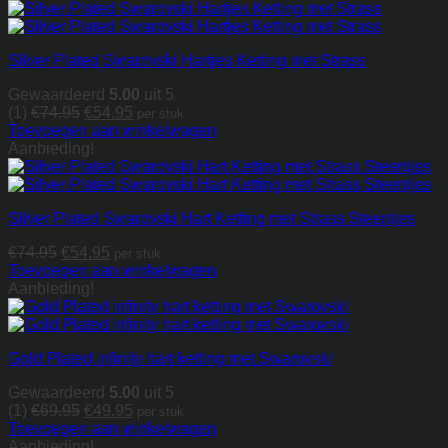
€29.95.
€24.95.
Silver Plated Swarovski Hartjes Ketting met Strass
Gewaardeerd
5.00
uit 5
Oorspronkelijke
Huidige
(1)
€
74.95
€
54.95
per stuk
prijs
prijs
Toevoegen aan winkelwagen
was:
is:
Aanbieding!
€74.95.
€54.95.
Silver Plated Swarovski Hart Ketting met Strass Steentjes
Oorspronkelijke
Huidige
€
74.95
€
54.95
per stuk
prijs
prijs
Toevoegen aan winkelwagen
was:
is:
Aanbieding!
€74.95.
€54.95.
Gold Plated infinity hart ketting met Swarovski
Gewaardeerd
5.00
uit 5
Oorspronkelijke
Huidige
(1)
€
69.95
€
49.95
per stuk
prijs
prijs
Toevoegen aan winkelwagen
was:
is:
Aanbieding!