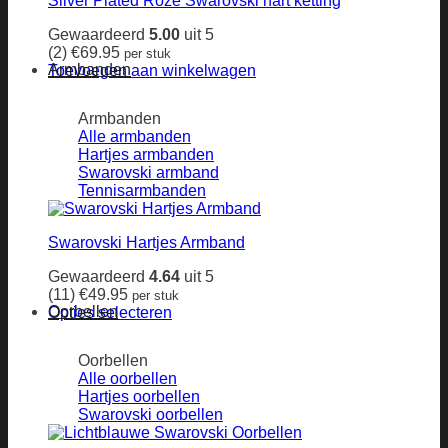
Silver Plated Roze Swarovski hart ketting
Gewaardeerd
5.00
uit 5
(2)
€
69.95
per stuk
Armbanden
Toevoegen aan winkelwagen
Armbanden
Alle armbanden
Hartjes armbanden
Swarovski armband
Tennisarmbanden
Swarovski Hartjes Armband
Gewaardeerd
4.64
uit 5
(11)
€
49.95
per stuk
Oorbellen
Opties selecteren
Dit
product
Oorbellen
heeft
Alle oorbellen
meerdere
Hartjes oorbellen
variaties.
Swarovski oorbellen
Deze
optie