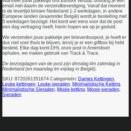
Wanneer jouw pakketje ons kantoor verlaat, ontvang je een
email met daarin de verzendbevestiging. Vanaf dat moment
is de levertijd binnen Nederland 1-2 werkdagen, in andere
Europese landen (waaronder België) wordt je bestelling met
5 werkdagen bezorgd. Het komt wel eens voor dat de post
een dag vertraging heeft, hierin hopen we op je geduld.
We verzenden jouw pakketje per brievenbuspost, je hoeft er
dus niet voor thuis te blijven, tenzij je er een giftbox bij hebt
besteld. Elke dag komt DHL onze post in Amersfoort
ophalen, we maken gebruik van Track & Trace.
De bezorgdagen van de post zijn dinsdag t/m zaterdag in
Nederland (en maandag tm vrijdag in België).
SKU:
8720261351674
Categorieën:
Dames Kettingen
,
Leuke kettingen
,
Leuke sieraden
,
Minimalistische Ketting
,
Minimalistische Sieraden
,
Mooie ketting
,
Mooie sieraden
,
Sieraden