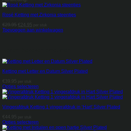
€69.95.
€49.95.
Rosé Ketting met Zirkonia steentjes
Oorspronkelijke
Huidige
€
29.95
€
24.95
per stuk
prijs
prijs
Toevoegen aan winkelwagen
was:
is:
€29.95.
€24.95.
Recent bekeken producten
Ketting met Letter en Datum Silver Plated
€
39.95
per stuk
Opties selecteren
Vingerafdruk Ketting 1 vingerafdruk in ‘Hart’ Silver Plated
€
44.95
per stuk
Opties selecteren