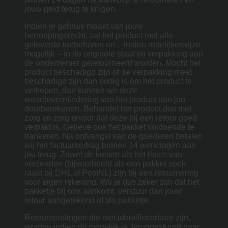
jouw geld terug te krijgen.
Indien je gebruik maakt van jouw
herroepingsrecht, zal het product met alle
geleverde toebehoren en – indien redelijkerwijze
mogelijk – in de originele staat en verpakking aan
de ondernemer geretourneerd worden. Mocht het
product beschadigd zijn of de verpakking meer
beschadigd zijn dan nodig is om het product te
verkopen, dan kunnen we deze
waardevermindering van het product aan jou
doorberekenen. Behandel het product dus met
zorg en zorg ervoor dat deze bij een retour goed
verpakt is. Gelieve ook het pakket voldoende te
frankeren. Na ontvangst van de goederen betalen
wij het factuurbedrag binnen 14 werkdagen aan
jou terug. Zowel de kosten als het risico van
verzenden (bijvoorbeeld als een pakket zoek
raakt bij DHL of PostNL) zijn bij een retournering
voor eigen rekening. Wil je dus zeker zijn dat het
pakketje bij ons aankomt, verstuur dan jouw
retour aangetekend of als pakketje.
Retourzendingen die niet identificeerbaar zijn,
worden indien dit mogelijk is, teruggestuurd naar