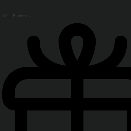
Zilverkleurige druppel ketting
€
21.95
per stuk