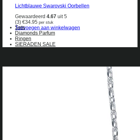
kan
Lichtblauwe Swarovski Oorbellen
gekozen
worden
Gewaardeerd
4.67
uit 5
op
(3)
€
34.95
per stuk
de
Sets
Toevoegen aan winkelwagen
productpagina
Diamonds Parfum
Ringen
SIERADEN SALE