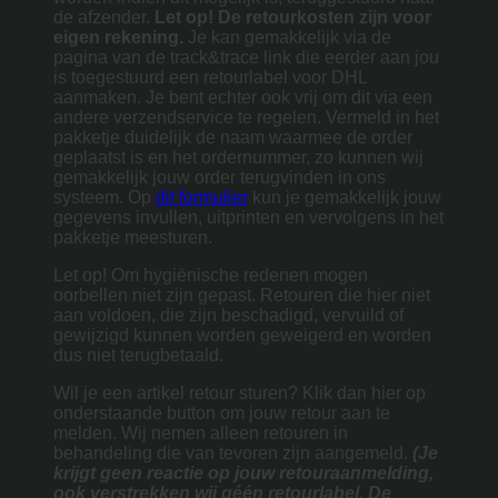
de afzender.
Let op! De retourkosten zijn voor
eigen rekening.
Je kan gemakkelijk via de
pagina van de track&trace link die eerder aan jou
is toegestuurd een retourlabel voor DHL
aanmaken. Je bent echter ook vrij om dit via een
andere verzendservice te regelen. Vermeld in het
pakketje duidelijk de naam waarmee de order
geplaatst is en het ordernummer, zo kunnen wij
gemakkelijk jouw order terugvinden in ons
systeem. Op
dit formulier
kun je gemakkelijk jouw
gegevens invullen, uitprinten en vervolgens in het
pakketje meesturen.
Let op! Om hygiënische redenen mogen
oorbellen niet zijn gepast. Retouren die hier niet
aan voldoen, die zijn beschadigd, vervuild of
gewijzigd kunnen worden geweigerd en worden
dus niet terugbetaald.
Wil je een artikel retour sturen? Klik dan hier op
onderstaande button om jouw retour aan te
melden. Wij nemen alleen retouren in
behandeling die van tevoren zijn aangemeld.
(Je
krijgt geen reactie op jouw retouraanmelding,
ook verstrekken wij géén retourlabel. De