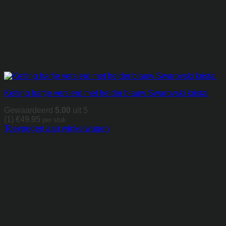
Ketting hartje versierd met helder blauw Swarovski kristal
Gewaardeerd
5.00
uit 5
(1)
€
49.95
per stuk
Toevoegen aan winkelwagen