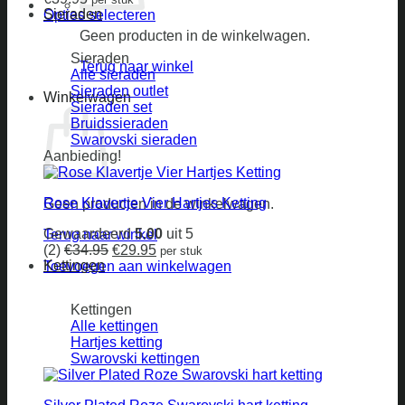
Sieraden
Opties selecteren
Geen producten in de winkelwagen.
Sieraden
Terug naar winkel
Alle sieraden
Sieraden outlet
Winkelwagen
Sieraden set
Bruidssieraden
Swarovski sieraden
Aanbieding!
Rose Klavertje Vier Hartjes Ketting
Geen producten in de winkelwagen.
Gewaardeerd
5.00
uit 5
Terug naar winkel
Oorspronkelijke
Huidige
(2)
€
34.95
€
29.95
per stuk
Kettingen
prijs
prijs
Toevoegen aan winkelwagen
was:
is:
€34.95.
€29.95.
Kettingen
Alle kettingen
Hartjes ketting
Swarovski kettingen