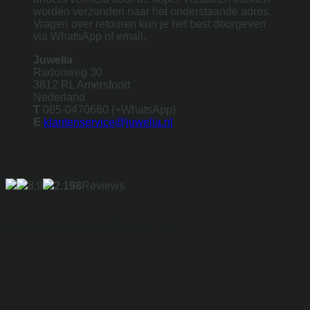
worden verzonden naar het onderstaande adres.
Vragen over retouren kun je het best doorgeven
via WhatsApp of email.
Juwelia
Radonweg 30
3812 RL Amersfoort
Nederland
T
085-0470660 (+WhatsApp)
E
klantenservice@juwelia.nl
8,9
2.198
Reviews
Snelle, Gemakkelijke en Veilige Betalingen